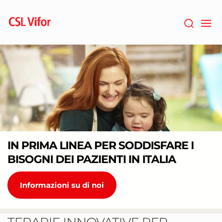
Vai
al
contenuto
principale
IN PRIMA LINEA PER SODDISFARE I
BISOGNI DEI PAZIENTI IN ITALIA
Informazioni su di noi